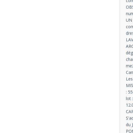
com
OBS
num
UN 
com
dre
LAV
ARG
dég
cha
mez
Car
Les
MIS
: 5
lot
12.
CAR
S'a
du 
PON