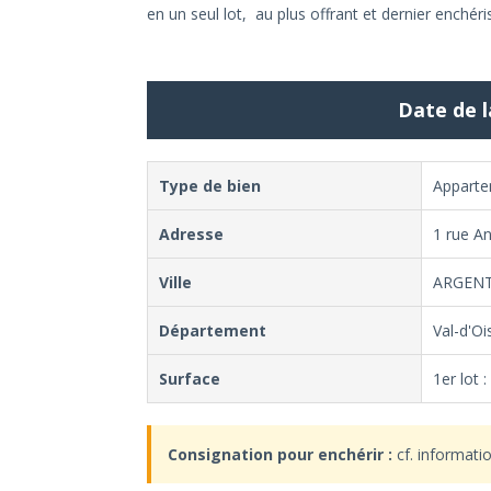
en un seul lot, au plus offrant et dernier enchéri
Date de l
Type de bien
Appart
Adresse
1 rue An
Ville
ARGENT
Département
Val-d'Oi
Surface
1er lot 
Consignation pour enchérir :
cf. informati