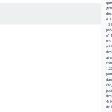
que
gén
des
A. 
- S
pré
n° 
tro
APP
des
ain
com
1.2
par
dan
éta
jou
des
4/1
de 