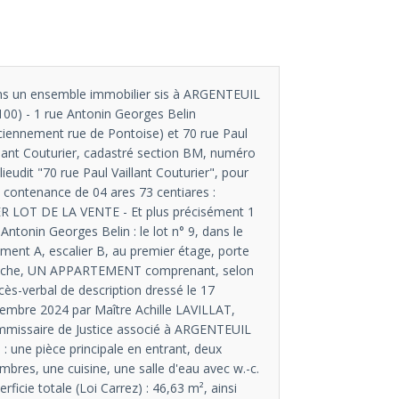
s un ensemble immobilier sis à ARGENTEUIL
100) - 1 rue Antonin Georges Belin
ciennement rue de Pontoise) et 70 rue Paul
llant Couturier, cadastré section BM, numéro
 lieudit "70 rue Paul Vaillant Couturier", pour
 contenance de 04 ares 73 centiares :
ER LOT DE LA VENTE - Et plus précisément 1
 Antonin Georges Belin : le lot n° 9, dans le
iment A, escalier B, au premier étage, porte
che, UN APPARTEMENT comprenant, selon
cès-verbal de description dressé le 17
embre 2024 par Maître Achille LAVILLAT,
missaire de Justice associé à ARGENTEUIL
) : une pièce principale en entrant, deux
mbres, une cuisine, une salle d'eau avec w.-c.
erficie totale (Loi Carrez) : 46,63 m², ainsi