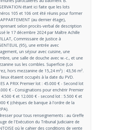
munes particulières au bâtiment B.
ERVATION étant ici faite que les lots
éros 105 et 106 ont été réunis pour former
APPARTEMENT (au dernier étage),
prenant selon procès-verbal de description
ssé le 17 décembre 2024 par Maître Achille
ILLAT, Commissaire de Justice à
ENTEUIL (95), une entrée avec
agement, un séjour avec cuisine, une
mbre, une salle de douche avec w.-c., et une
zanine sus les combles. Superficie (Loi
rez, hors mezzanine de 15,24 m²) : 43,56 m².
 lieux étaient occupés à la date du PVD.
ES A PRIX Premier lot : 45.000 € - Second lot
5.000 € - Consignations pour enchérir Premier
 : 4.500 € et 12.000 € - second lot : 5.500 € et
000 € (chèques de banque à l'ordre de la
PA).
dresser pour tous renseignements : au Greffe
Juge de l'Exécution du Tribunal Judiciaire de
TOISE où le cahier des conditions de vente