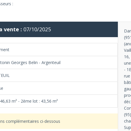
sseurs :
a vente :
07/10/2025
Dan
(95
(an
ement
Vai
16,
tonin Georges Belin - Argenteuil
une
- 1
EUIL
rue
bât
se
gau
pro
: 46,63 m² - 2ème lot : 43,56 m²
déc
Com
(95
cha
ons complémentaires ci-dessous
Sup