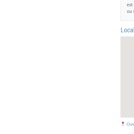
est
ou 
Local
Ouv