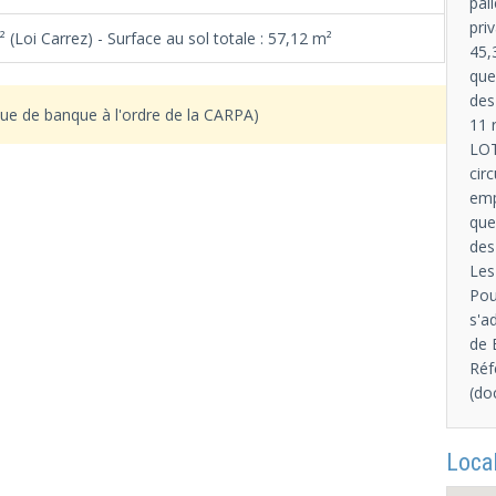
pal
pri
 (Loi Carrez) - Surface au sol totale : 57,12 m²
45,
que
des
ue de banque à l'ordre de la CARPA)
11 
LOT
cir
emp
que
des
Les
Pou
s'a
de 
Réf
(do
Local