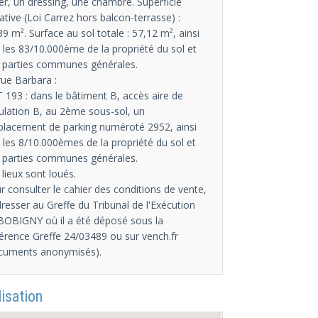
ier, un dressing, une chambre. Superficie
vative (Loi Carrez hors balcon-terrasse) :
39 m². Surface au sol totale : 57,12 m², ainsi
 les 83/10.000ème de la propriété du sol et
 parties communes générales.
rue Barbara :
 193 : dans le bâtiment B, accès aire de
culation B, au 2ème sous-sol, un
lacement de parking numéroté 2952, ainsi
 les 8/10.000èmes de la propriété du sol et
 parties communes générales.
 lieux sont loués.
r consulter le cahier des conditions de vente,
dresser au Greffe du Tribunal de l'Exécution
BOBIGNY où il a été déposé sous la
érence Greffe 24/03489 ou sur vench.fr
cuments anonymisés).
isation