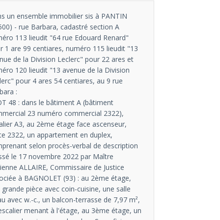
s un ensemble immobilier sis à PANTIN
500) - rue Barbara, cadastré section A
éro 113 lieudit "64 rue Edouard Renard"
r 1 are 99 centiares, numéro 115 lieudit "13
nue de la Division Leclerc" pour 22 ares et
éro 120 lieudit "13 avenue de la Division
lerc" pour 4 ares 54 centiares, au 9 rue
bara :
OT 48 : dans le bâtiment A (bâtiment
mercial 23 numéro commercial 2322),
alier A3, au 2ème étage face ascenseur,
te 2322, un appartement en duplex,
prenant selon procès-verbal de description
ssé le 17 novembre 2022 par Maître
ienne ALLAIRE, Commissaire de Justice
ociée à BAGNOLET (93) : au 2ème étage,
 grande pièce avec coin-cuisine, une salle
au avec w.-c., un balcon-terrasse de 7,97 m²,
escalier menant à l'étage, au 3ème étage, un