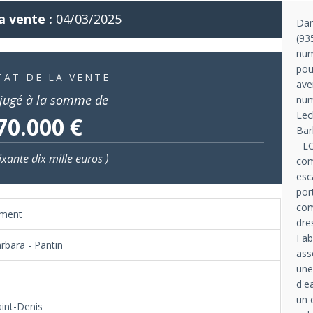
a vente :
04/03/2025
Dan
(93
num
pou
TAT DE LA VENTE
ave
jugé à la somme de
num
Lec
70.000 €
Bar
- L
ixante dix mille euros )
com
esc
por
com
ement
dre
Fab
rbara - Pantin
ass
une
N
d'e
un 
aint-Denis