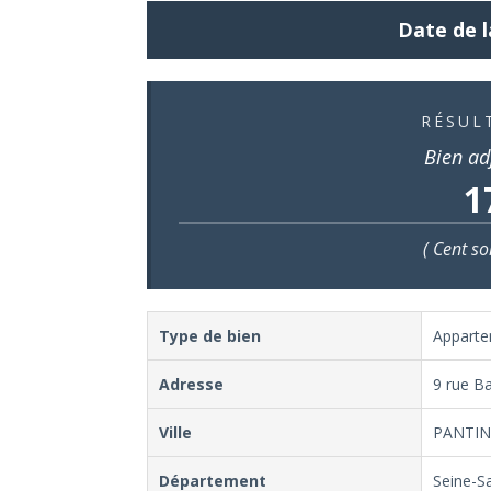
Date de l
RÉSUL
Bien ad
1
( Cent so
Type de bien
Appart
Adresse
9 rue Ba
Ville
PANTI
Département
Seine-S