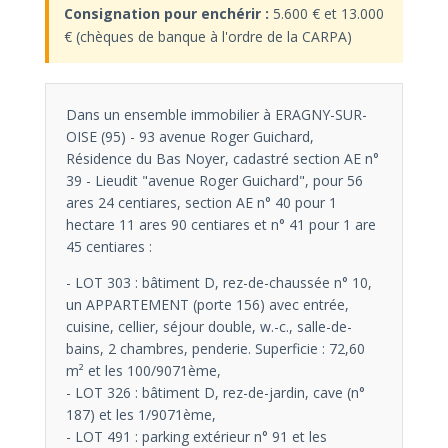
Consignation pour enchérir :
5.600 € et 13.000
€ (chèques de banque à l'ordre de la CARPA)
Dans un ensemble immobilier à ERAGNY-SUR-
OISE (95) - 93 avenue Roger Guichard,
Résidence du Bas Noyer, cadastré section AE n°
39 - Lieudit "avenue Roger Guichard", pour 56
ares 24 centiares, section AE n° 40 pour 1
hectare 11 ares 90 centiares et n° 41 pour 1 are
45 centiares :
- LOT 303 : bâtiment D, rez-de-chaussée n° 10,
un APPARTEMENT (porte 156) avec entrée,
cuisine, cellier, séjour double, w.-c., salle-de-
bains, 2 chambres, penderie. Superficie : 72,60
m² et les 100/9071ème,
- LOT 326 : bâtiment D, rez-de-jardin, cave (n°
187) et les 1/9071ème,
- LOT 491 : parking extérieur n° 91 et les