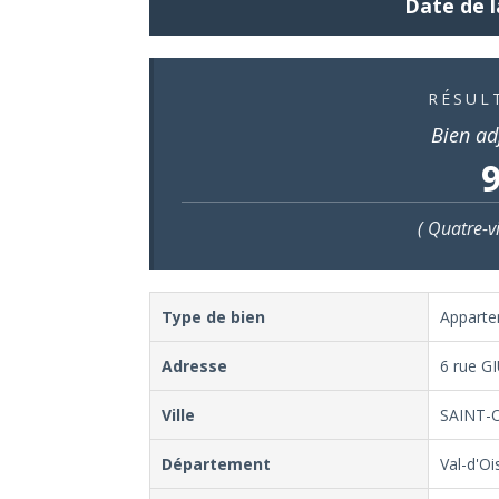
Date de l
RÉSUL
Bien ad
9
( Quatre-v
Type de bien
Appart
Adresse
6 rue G
Ville
SAINT-
Département
Val-d'Oi