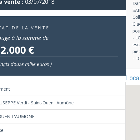
a vente :
03/07/2018
Dan
SAI
Col
Gia
TAT DE LA VENTE
pou
jugé à la somme de
- L
esc
2.000 €
piè
- L
ingts douze mille euros )
Local
ement
IUSEPPE Verdi - Saint-Ouen l'Aumône
OUEN L'AUMONE
se