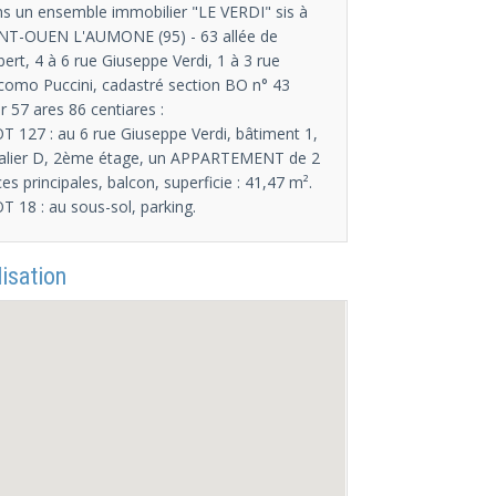
s un ensemble immobilier "LE VERDI" sis à
NT-OUEN L'AUMONE (95) - 63 allée de
bert, 4 à 6 rue Giuseppe Verdi, 1 à 3 rue
como Puccini, cadastré section BO n° 43
r 57 ares 86 centiares :
OT 127 : au 6 rue Giuseppe Verdi, bâtiment 1,
alier D, 2ème étage, un APPARTEMENT de 2
ces principales, balcon, superficie : 41,47 m².
OT 18 : au sous-sol, parking.
isation