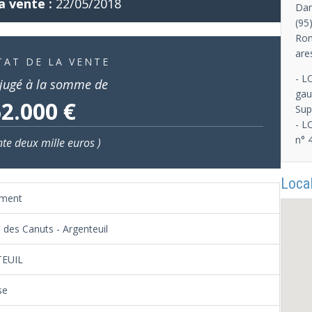
a vente :
22/05/2018
Dan
(95
Ron
are
TAT DE LA VENTE
- L
jugé à la somme de
gau
2.000 €
Sup
- L
n° 
nte deux mille euros )
Local
ement
 des Canuts - Argenteuil
EUIL
se