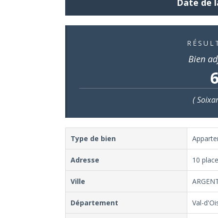
Date de l
RÉSUL
Bien ad
6
( Soixa
Type de bien
Appart
Adresse
10 place
Ville
ARGENT
Département
Val-d'Oi