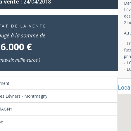
a vente :
24/04/2018
Dan
Lév
des
2 h
TAT DE LA VENTE
Au 
jugé à la somme de
6.000 €
- L
fac
pri
ante-six mille euros )
- L
- L
ement
Local
des Lévriers - Montmagny
MAGNY
se