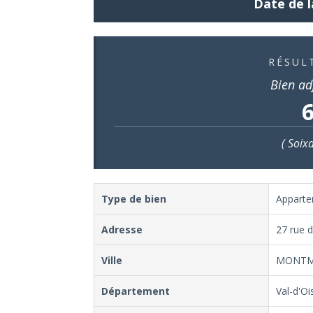
Date de l
RÉSUL
Bien ad
6
( Soix
Type de bien
Appart
Adresse
27 rue 
Ville
MONT
Département
Val-d'Oi