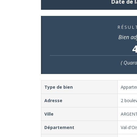
Date de l
RÉSUL
Bien ad
4
( Quara
Type de bien
Appart
Adresse
2 boulev
Ville
ARGENT
Département
Val-d'Oi