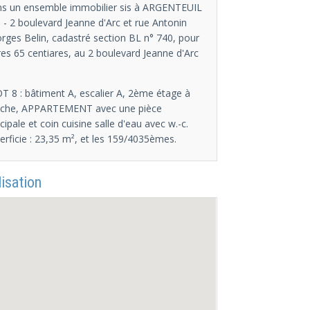
s un ensemble immobilier sis à ARGENTEUIL
) - 2 boulevard Jeanne d'Arc et rue Antonin
rges Belin, cadastré section BL n° 740, pour
res 65 centiares, au 2 boulevard Jeanne d'Arc
OT 8 : bâtiment A, escalier A, 2ème étage à
che, APPARTEMENT avec une pièce
ncipale et coin cuisine salle d'eau avec w.-c.
erficie : 23,35 m², et les 159/4035èmes.
isation