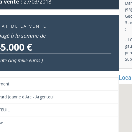
a vente :
27/03/2018
Dan
(95
Geo
3 a
TAT DE LA VENTE
:
jugé à la somme de
- L
5.000 €
gau
pri
Sup
nte cinq mille euros )
Local
ement
ard Jeanne d'Arc - Argenteuil
EUIL
se