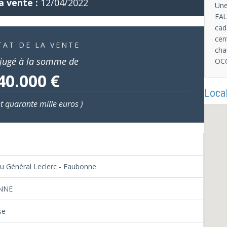
a vente :
12/04/2022
Une
EAU
cad
cen
TAT DE LA VENTE
cha
jugé à la somme de
OC
40.000 €
Local
nt quarante mille euros )
du Général Leclerc - Eaubonne
NNE
se