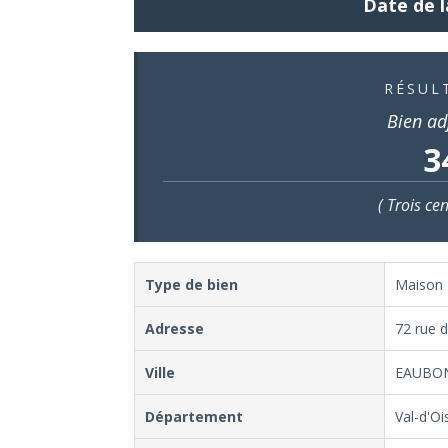
Date de l
RÉSUL
Bien ad
3
( Trois ce
Type de bien
Maison
Adresse
72 rue 
Ville
EAUBO
Département
Val-d'Oi