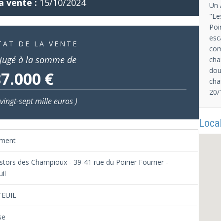
a vente :
15/10/2024
Un 
"Le
Poi
esc
TAT DE LA VENTE
com
jugé à la somme de
cha
dou
7.000 €
cha
20/
vingt-sept mille euros )
Local
ement
tors des Champioux - 39-41 rue du Poirier Fourrier -
il
EUIL
se