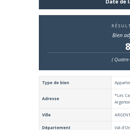
Date de l
RÉSUL
Bien ad
8
( Quatre-
Type de bien
Appart
*Les Cas
Adresse
Argenteu
Ville
ARGENT
Département
Val-d'Oi