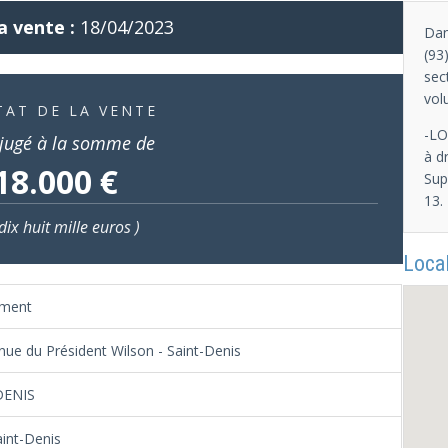
a vente :
18/04/2023
Dan
(93
sec
vol
TAT DE LA VENTE
-LO
jugé à la somme de
à d
18.000 €
Sup
13.
dix huit mille euros )
Local
ement
nue du Président Wilson - Saint-Denis
DENIS
aint-Denis