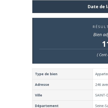
Date de l
RÉSUL
Bien ad
1
( Cent 
Type de bien
Appart
Adresse
246 ave
Ville
SAINT-
Département
Seine-S