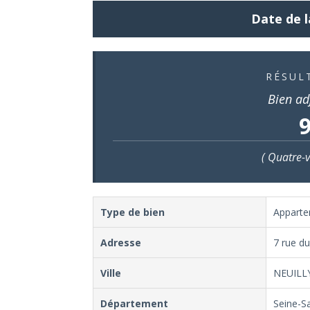
Date de l
RÉSUL
Bien ad
9
( Quatre-v
Type de bien
Appart
Adresse
7 rue d
Ville
NEUILL
Département
Seine-S