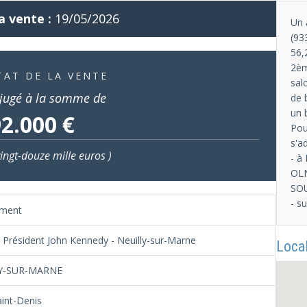
a vente :
19/05/2026
Un 
(93
56,
2èm
TAT DE LA VENTE
sal
jugé à la somme de
de 
un 
2.000 €
Pou
s'a
ingt-douze mille euros )
- à
OLN
SOU
- s
ement
u Président John Kennedy - Neuilly-sur-Marne
Local
Y-SUR-MARNE
aint-Denis