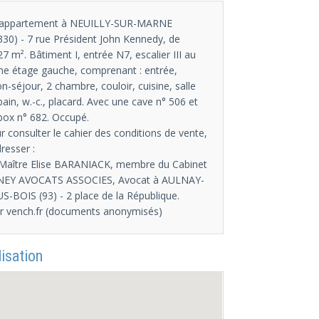
appartement à NEUILLY-SUR-MARNE
330) - 7 rue Président John Kennedy, de
27 m². Bâtiment I, entrée N7, escalier III au
e étage gauche, comprenant : entrée,
on-séjour, 2 chambre, couloir, cuisine, salle
bain, w.-c., placard. Avec une cave n° 506 et
box n° 682. Occupé.
r consulter le cahier des conditions de vente,
dresser :
 Maître Elise BARANIACK, membre du Cabinet
EY AVOCATS ASSOCIES, Avocat à AULNAY-
S-BOIS (93) - 2 place de la République.
ur vench.fr (documents anonymisés)
isation