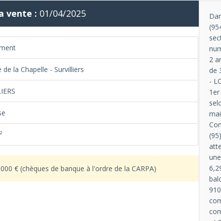
a vente :
01/04/2025
Dan
(95
sec
ement
num
2 a
 de la Chapelle - Survilliers
de 
- L
LIERS
1er
sel
se
mai
Com
²
(95
att
une
6,2
.000 € (chèques de banque à l'ordre de la CARPA)
bal
910
com
com