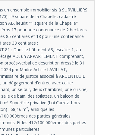
s un ensemble immobilier sis à SURVILLIERS
470) - 9 square de la Chapelle, cadastré
tion AB, lieudit "1 square de la Chapelle"
éros 17 pour une contenance de 2 hectares
res 85 centiares et 18 pour une contenance
3 ares 38 centiares :
OT 81 : Dans le bâtiment A8, escalier 1, au
 étage AD, un APPARTEMENT comprenant,
on procès-verbal de description dressé le 31
 2024 par Maître Achille LAVILLAT,
missaire de Justice associé à ARGENTEUIL
), un dégagement d'entrée avec cellier
enant, un séjour, deux chambres, une cuisine,
 salle de bain, des toilettes, un balcon de
9 m². Superficie privative (Loi Carrez, hors
con) : 68,16 m², ainsi que les
/100.000èmes des parties générales
munes. Et les 412/100.000èmes des parties
munes particulières.