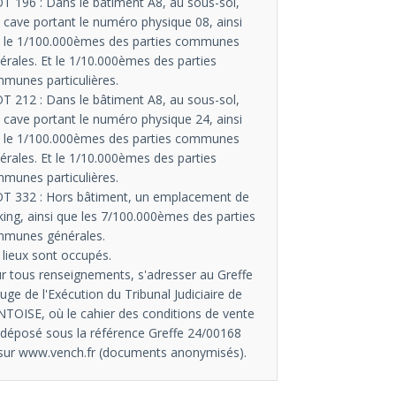
OT 196 : Dans le bâtiment A8, au sous-sol,
 cave portant le numéro physique 08, ainsi
 le 1/100.000èmes des parties communes
érales. Et le 1/10.000èmes des parties
munes particulières.
OT 212 : Dans le bâtiment A8, au sous-sol,
 cave portant le numéro physique 24, ainsi
 le 1/100.000èmes des parties communes
érales. Et le 1/10.000èmes des parties
munes particulières.
OT 332 : Hors bâtiment, un emplacement de
king, ainsi que les 7/100.000èmes des parties
munes générales.
 lieux sont occupés.
r tous renseignements, s'adresser au Greffe
Juge de l'Exécution du Tribunal Judiciaire de
TOISE, où le cahier des conditions de vente
 déposé sous la référence Greffe 24/00168
sur www.vench.fr (documents anonymisés).