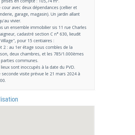
 prises en compte : 105,74 m².
 cour avec deux dépendances (cellier et
nderie, garage, magasin). Un jardin allant
u'au vivier.
s un ensemble immobilier sis 11 rue Charles
aigneur, cadastré section C n° 630, lieudit
 Village", pour 15 centiaires :
ot 2 : au 1er étage sous combles de la
son, deux chambres, et les 785/1.000èmes
 parties communes.
 lieux sont inoccupés à la date du PVD.
 seconde visite prévue le 21 mars 2024 à
00.
isation