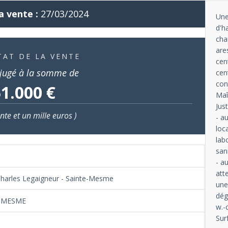
a vente :
27/03/2024
Une
d'h
cha
are
TAT DE LA VENTE
cen
jugé à la somme de
cen
con
1.000 €
Maî
Jus
nte et un mille euros )
- a
loc
lab
san
- a
att
Charles Legaigneur - Sainte-Mesme
une
dég
-MESME
w.-
Sur