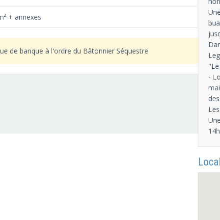
non
Une
m² + annexes
bua
jusq
Dan
ue de banque à l'ordre du Bâtonnier Séquestre
Leg
"Le
- L
mai
des
Les
Une
14h
Local