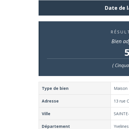
Date de l
RÉSUL
Bien ad
5
( Cinqua
Type de bien
Maison
Adresse
13 rue 
Ville
SAINTE
Département
Yvelines