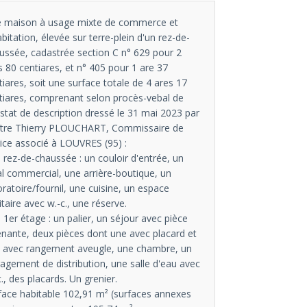
 maison à usage mixte de commerce et
abitation, élevée sur terre-plein d'un rez-de-
ussée, cadastrée section C n° 629 pour 2
s 80 centiares, et n° 405 pour 1 are 37
tiares, soit une surface totale de 4 ares 17
tiares, comprenant selon procès-vebal de
stat de description dressé le 31 mai 2023 par
tre Thierry PLOUCHART, Commissaire de
tice associé à LOUVRES (95) :
u rez-de-chaussée : un couloir d'entrée, un
al commercial, une arrière-boutique, un
oratoire/fournil, une cuisine, un espace
itaire avec w.-c., une réserve.
u 1er étage : un palier, un séjour avec pièce
enante, deux pièces dont une avec placard et
 avec rangement aveugle, une chambre, un
agement de distribution, une salle d'eau avec
c., des placards. Un grenier.
face habitable 102,91 m² (surfaces annexes