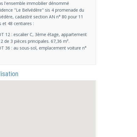
s l'ensemble immobilier dénommé
idence "Le Belvédère" sis 4 promenade du
védère, cadastré section AN n° 80 pour 11
s et 48 centiares :
OT 12 : escalier C, 3ème étage, appartement
12 de 3 pièces principales. 67,36 m².
OT 36 : au sous-sol, emplacement voiture n°
isation