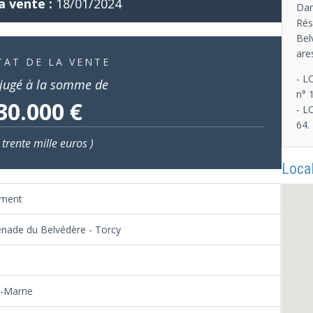
a vente :
18/01/2024
Dan
Rés
Bel
are
TAT DE LA VENTE
- L
jugé à la somme de
n° 
30.000 €
- L
64.
 trente mille euros )
Local
ement
nade du Belvédère - Torcy
t-Marne