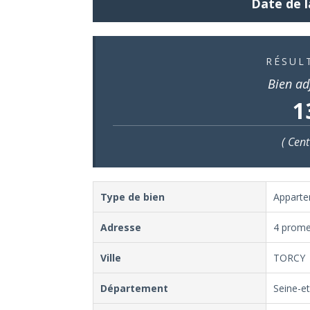
Date de l
RÉSUL
Bien ad
1
( Cent
Type de bien
Appart
Adresse
4 prome
Ville
TORCY
Département
Seine-e