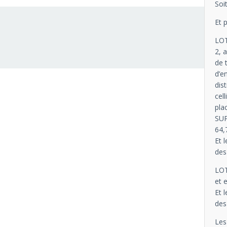
Soi
Et 
LOT
2, 
de 
d’e
dis
cel
pla
SUP
64,
Et 
des
LOT
et 
Et 
des
Les