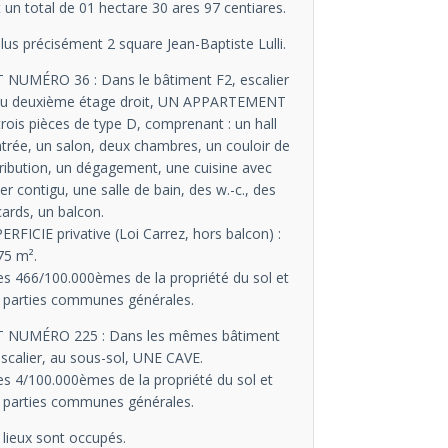
t un total de 01 hectare 30 ares 97 centiares.
plus précisément 2 square Jean-Baptiste Lulli.
 NUMÉRO 36 : Dans le bâtiment F2, escalier
au deuxième étage droit, UN APPARTEMENT
trois pièces de type D, comprenant : un hall
ntrée, un salon, deux chambres, un couloir de
tribution, un dégagement, une cuisine avec
lier contigu, une salle de bain, des w.-c., des
cards, un balcon.
ERFICIE privative (Loi Carrez, hors balcon) :
75 m².
les 466/100.000èmes de la propriété du sol et
 parties communes générales.
 NUMÉRO 225 : Dans les mêmes bâtiment
escalier, au sous-sol, UNE CAVE.
les 4/100.000èmes de la propriété du sol et
 parties communes générales.
 lieux sont occupés.