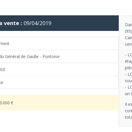
a vente :
09/04/2019
Dan
(95
Car
ement
cen
- L
du Général de Gaulle - Pontoise
éta
piè
ISE
- L
sou
se
- L
un 
3.000 €
Il 
com
tot