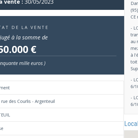
a vente :
30/05/2023
Dan
(95
CE 
TAT DE LA VENTE
- L
tra
jugé à la somme de
au 
50.000 €
mez
à l
toit
inquante mille euros )
Sup
- L
6/1
ement
- L
rue des Courlis - Argenteuil
6/1
EUIL
Local
se