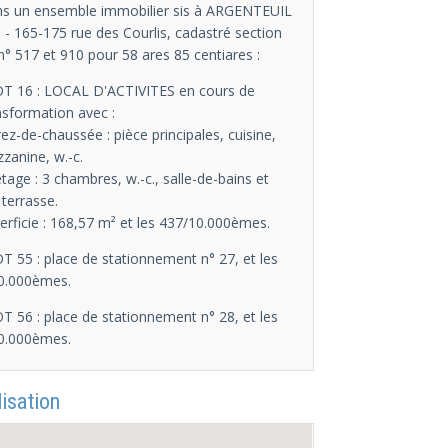
s un ensemble immobilier sis à ARGENTEUIL
) - 165-175 rue des Courlis, cadastré section
n° 517 et 910 pour 58 ares 85 centiares :
OT 16 : LOCAL D'ACTIVITES en cours de
nsformation avec :
rez-de-chaussée : pièce principales, cuisine,
zanine, w.-c.
'étage : 3 chambres, w.-c., salle-de-bains et
 terrasse.
erficie : 168,57 m² et les 437/10.000èmes.
OT 55 : place de stationnement n° 27, et les
0.000èmes.
OT 56 : place de stationnement n° 28, et les
0.000èmes.
isation