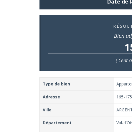
Date de l
RÉSUL
Bien ad
1
( Cent c
Type de bien
Appart
Adresse
165-175 
Ville
ARGENT
Département
Val-d'Oi