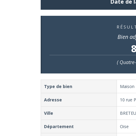
Date de l
RÉSUL
Bien ad
8
( Quatre-
Type de bien
Maison
Adresse
10 rue P
Ville
BRETEU
Département
Oise