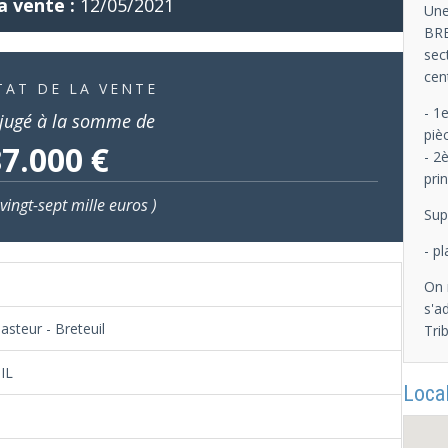
a vente :
12/05/2021
Une
BRE
sec
cen
TAT DE LA VENTE
- 1
jugé à la somme de
piè
7.000 €
- 2
prin
vingt-sept mille euros )
Sup
- p
On 
s'a
asteur - Breteuil
Tri
IL
Local